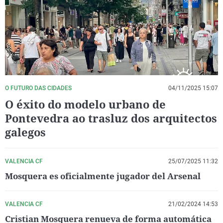
La rosa de los vientos
Caso
Extremadura
Virales
Gente viajera
Retornados
Galicia
Televisión
Como el perro y el gat
Equipo de investigaci
La Rioja
Elecciones
Operación Viuda Negr
Navarra
País Vasco
O FUTURO DAS CIDADES
04/11/2025 15:07
O éxito do modelo urbano de
Pontevedra ao trasluz dos arquitectos
galegos
VALENCIA CF
25/07/2025 11:32
Mosquera es oficialmente jugador del Arsenal
VALENCIA CF
21/02/2024 14:53
Cristian Mosquera renueva de forma automática