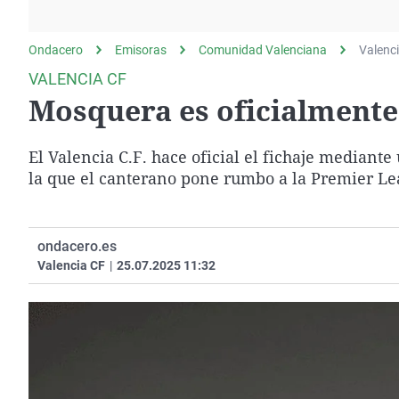
La rosa de los vientos
Caso
Extremadura
Gente viajera
Retornados
Galicia
Ondacero
Emisoras
Comunidad Valenciana
Valenc
Como el perro y el
Equipo de investigación
La Rioja
VALENCIA CF
gato
Mosquera es oficialmente
Operación Viuda
Navarra
Negra
País Vasco
El Valencia C.F. hace oficial el fichaje median
la que el canterano pone rumbo a la Premier L
ondacero.es
Valencia CF
|
25.07.2025 11:32