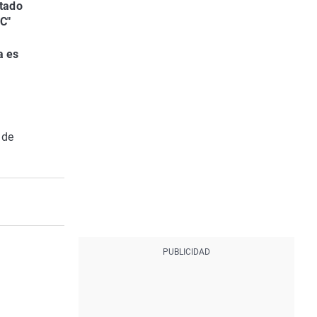
stado
FC"
a es
 de