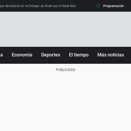
e decidieron el 'no fichaje' de Rodri por el Real Madrid y su 'sí' al Barça
Programación
La llamada de
ña
Economía
Deportes
El tiempo
Más noticias
Fútbol
Sociedad
Baloncesto
Mundo
Tenis
Salud
Motor
Cultura
Ciencia y Tecnología
adrid
Gastronomía
nciana
Medio ambiente