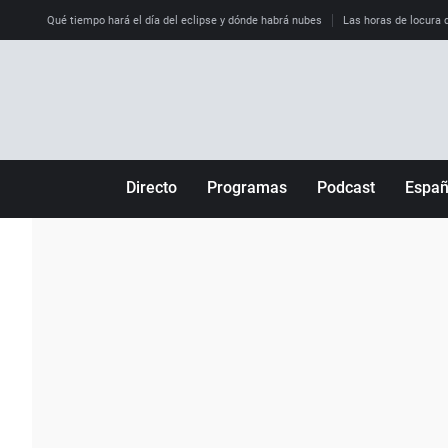
Qué tiempo hará el día del eclipse y dónde habrá nubes
Las horas de locura qu
Directo
Programas
Podcast
Espa
Más de uno
Los Perseguidos
Andalucía
Por fin
Malas decisiones
Aragón
Julia en la onda
Expedientes del más allá
Baleares
La brújula
El viaje del Guernica
Cantabria
Radioestadio
Invisibles
Cataluña
Radioestadio noche
Prohibido morirse
Comunidad de M
El colegio invisible
Esto no ha pasado
Comunitat Vale