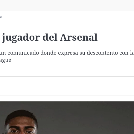
Virales
Televisión
ia
Elecciones
 jugador del Arsenal
te un comunicado donde expresa su descontento con l
eague