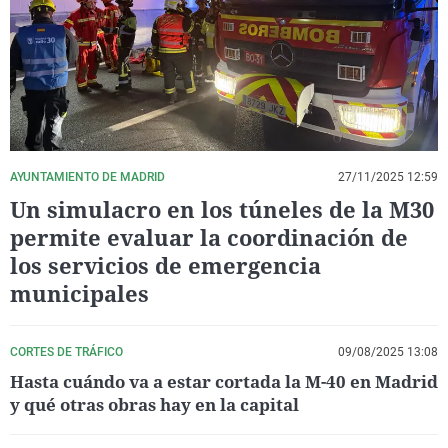
La rosa de los vientos
Caso
Extremadura
Virales
Gente viajera
Retornados
Galicia
Televisión
Como el perro y el gat
Equipo de investigaci
La Rioja
Elecciones
Operación Viuda Negr
Navarra
País Vasco
AYUNTAMIENTO DE MADRID
27/11/2025 12:59
Un simulacro en los túneles de la M30
permite evaluar la coordinación de
los servicios de emergencia
municipales
CORTES DE TRÁFICO
09/08/2025 13:08
Hasta cuándo va a estar cortada la M-40 en Madrid
y qué otras obras hay en la capital