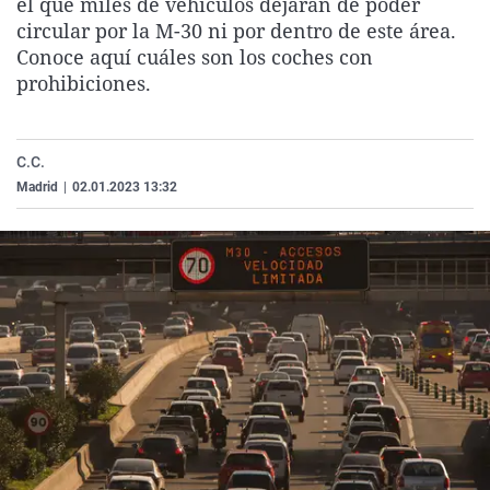
el que miles de vehículos dejarán de poder
La rosa de los vientos
Caso
Extremadura
Virales
circular por la M-30 ni por dentro de este área.
Conoce aquí cuáles son los coches con
Gente viajera
Retornados
Galicia
Televisión
prohibiciones.
Como el perro y el gat
Equipo de investigaci
La Rioja
Elecciones
Operación Viuda Negr
Navarra
C.C.
País Vasco
Madrid
|
02.01.2023 13:32