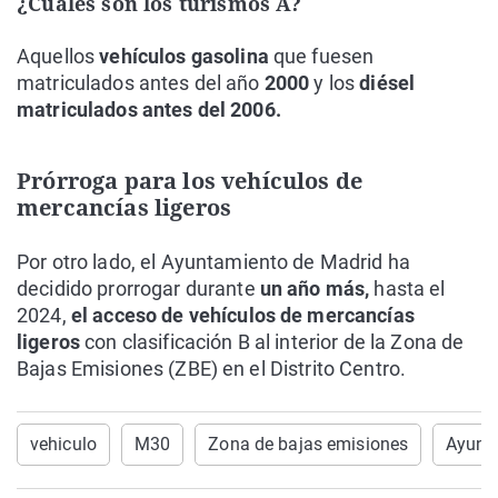
¿Cuáles son los turismos A?
Aquellos
vehículos gasolina
que fuesen
matriculados antes del año
2000
y los
diésel
matriculados antes del 2006.
Prórroga para los vehículos de
mercancías ligeros
Por otro lado, el Ayuntamiento de Madrid ha
decidido prorrogar durante
un año más,
hasta el
2024,
el acceso de vehículos de mercancías
ligeros
con clasificación B al interior de la Zona de
Bajas Emisiones (ZBE) en el Distrito Centro.
vehiculo
M30
Zona de bajas emisiones
Ayunt