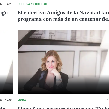
026 14:23
CULTURA Y SOCIEDAD
0
ingo
El colectivo Amigos de la Navidad la
programa con más de un centenar de
actividades
025 14:39
MODA
0
ada
Elena Sanz, asesora de imagen; "En lo