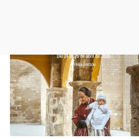
La rosa de los vientos
Caso
Extremadura
Gente viajera
Retornados
Galicia
Como el perro y el
Equipo de investigación
La Rioja
gato
Operación Viuda
Navarra
Negra
País Vasco