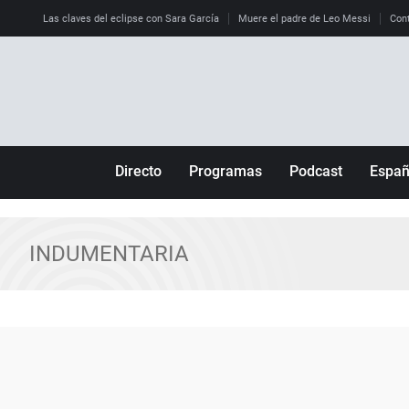
Las claves del eclipse con Sara García
Muere el padre de Leo Messi
Cont
Directo
Programas
Podcast
Espa
Más de uno
Los Perseguidos
Andalucía
Por fin
Malas decisiones
Aragón
INDUMENTARIA
Julia en la onda
Expedientes del más allá
Baleares
La brújula
El viaje del Guernica
Cantabria
Radioestadio
Invisibles
Cataluña
Radioestadio noche
Prohibido morirse
Comunidad de M
El colegio invisible
Esto no ha pasado
Comunitat Vale