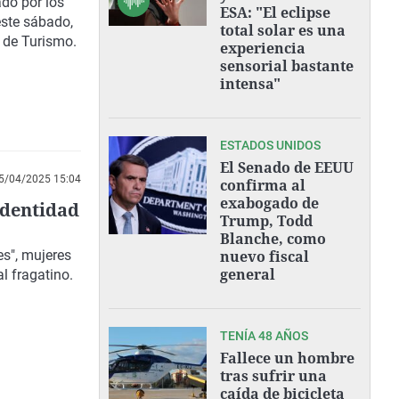
ado por los
ESA: "El eclipse
este sábado,
total solar es una
l de Turismo.
experiencia
sensorial bastante
intensa"
ESTADOS UNIDOS
El Senado de EEUU
5/04/2025 15:04
confirma al
exabogado de
identidad
Trump, Todd
Blanche, como
es", mujeres
nuevo fiscal
general
al fragatino.
TENÍA 48 AÑOS
Fallece un hombre
tras sufrir una
caída de bicicleta