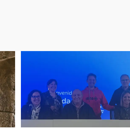
Virales
Televisión
Elecciones