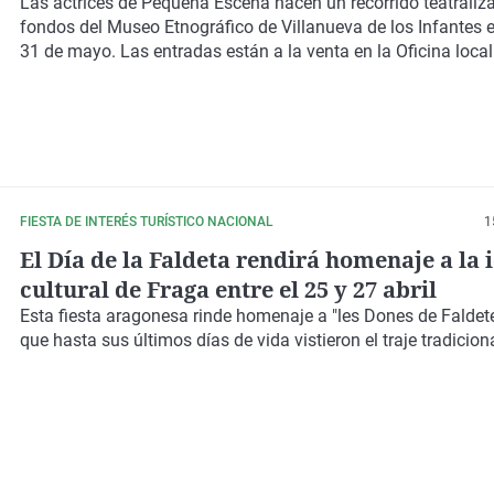
de los Infantes
Las actrices de Pequeña Escena hacen un recorrido teatraliz
fondos del Museo Etnográfico de Villanueva de los Infantes 
31 de mayo. Las entradas están a la venta en la Oficina loca
FIESTA DE INTERÉS TURÍSTICO NACIONAL
1
El Día de la Faldeta rendirá homenaje a la 
cultural de Fraga entre el 25 y 27 abril
Esta fiesta aragonesa rinde homenaje a "les Dones de Faldet
que hasta sus últimos días de vida vistieron el traje tradicion