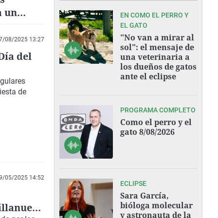
a un
EN COMO EL PERRO Y
EL GATO
"No van a mirar al
7/08/2025 13:27
sol": el mensaje de
Día del
una veterinaria a
los dueños de gatos
ante el eclipse
ngulares
iesta de
PROGRAMA COMPLETO
Como el perro y el
gato 8/08/2026
9/05/2025 14:52
ECLIPSE
Sara García,
bióloga molecular
illanueva
y astronauta de la