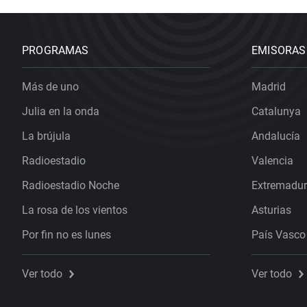
PROGRAMAS
EMISORAS
Más de uno
Madrid
Julia en la onda
Catalunya
La brújula
Andalucía
Radioestadio
Valencia
Radioestadio Noche
Extremadu
La rosa de los vientos
Asturias
Por fin no es lunes
País Vasco
Ver todo
Ver todo