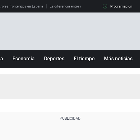
roles fronterizos en España
La diferencia entre observar el eclipse al 99% y al 100%
Programación
ña
Economía
Deportes
El tiempo
Más noticias
Fútbol
Sociedad
Baloncesto
Mundo
Tenis
Salud
Motor
Cultura
Ciencia y Tecnología
adrid
Gastronomía
nciana
Medio ambiente