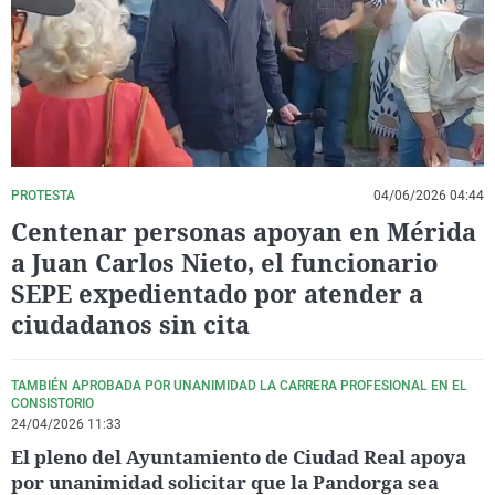
La rosa de los vientos
Caso
Extremadura
Virales
Gente viajera
Retornados
Galicia
Televisión
Como el perro y el gat
Equipo de investigaci
La Rioja
Elecciones
Operación Viuda Negr
Navarra
País Vasco
PROTESTA
04/06/2026 04:44
Centenar personas apoyan en Mérida
a Juan Carlos Nieto, el funcionario
SEPE expedientado por atender a
ciudadanos sin cita
TAMBIÉN APROBADA POR UNANIMIDAD LA CARRERA PROFESIONAL EN EL
CONSISTORIO
24/04/2026 11:33
El pleno del Ayuntamiento de Ciudad Real apoya
por unanimidad solicitar que la Pandorga sea