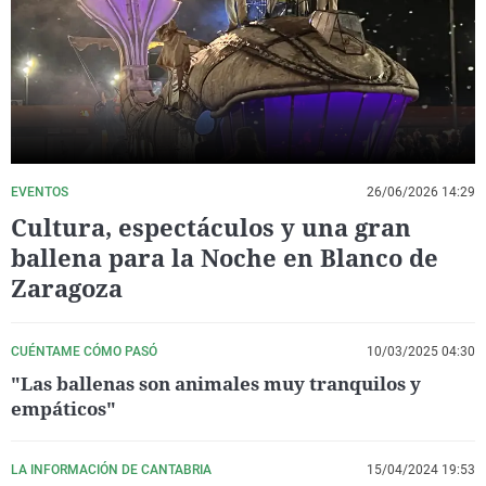
La rosa de los vientos
Caso
Extremadura
Virales
Gente viajera
Retornados
Galicia
Televisión
Como el perro y el gat
Equipo de investigaci
La Rioja
Elecciones
Operación Viuda Negr
Navarra
País Vasco
EVENTOS
26/06/2026 14:29
Cultura, espectáculos y una gran
ballena para la Noche en Blanco de
Zaragoza
CUÉNTAME CÓMO PASÓ
10/03/2025 04:30
"Las ballenas son animales muy tranquilos y
empáticos"
LA INFORMACIÓN DE CANTABRIA
15/04/2024 19:53