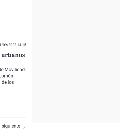
1/09/2023 14:15
s urbanos
de Movilidad,
n común
a de los
siguiente