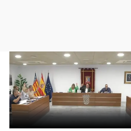
La rosa de los vientos
Caso
Extremadura
Gente viajera
Retornados
Galicia
Como el perro y el
Equipo de investigación
La Rioja
gato
Operación Viuda
Navarra
Negra
País Vasco