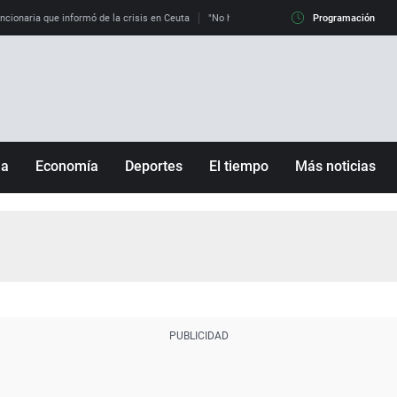
uncionaria que informó de la crisis en Ceuta
"No hay mafias, que no nos engañen": exper
Programación
ña
Economía
Deportes
El tiempo
Más noticias
Fútbol
Sociedad
Baloncesto
Mundo
Tenis
Salud
Motor
Cultura
Ciencia y Tecnología
adrid
Gastronomía
nciana
Medio ambiente