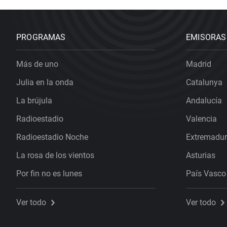
PROGRAMAS
EMISORAS
Más de uno
Madrid
Julia en la onda
Catalunya
La brújula
Andalucía
Radioestadio
Valencia
Radioestadio Noche
Extremadu
La rosa de los vientos
Asturias
Por fin no es lunes
País Vasco
Ver todo
Ver todo