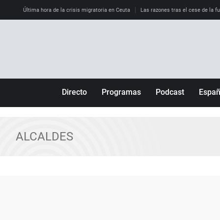
Última hora de la crisis migratoria en Ceuta
Las razones tras el cese de la f
Directo
Programas
Podcast
Espa
Más de uno
Los Perseguidos
Andalucía
Por fin
Malas decisiones
Aragón
ALCALDES
Julia en la onda
Expedientes del más allá
Baleares
La brújula
El viaje del Guernica
Cantabria
Radioestadio
Invisibles
Cataluña
Radioestadio noche
Prohibido morirse
Comunidad de M
El colegio invisible
Esto no ha pasado
Comunitat Vale