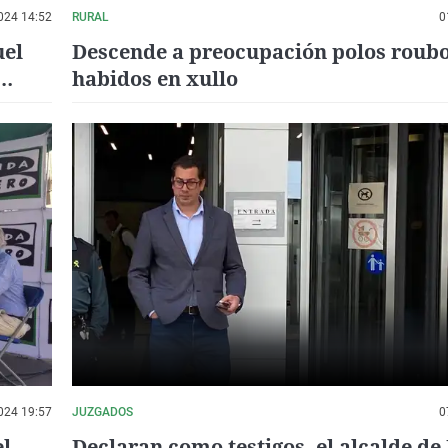
024 14:52
RURAL
0
uel
Descende a preocupación polos roub
habidos en xullo
024 19:57
JUZGADOS
0
el
Declaran como testigos, el alcalde de