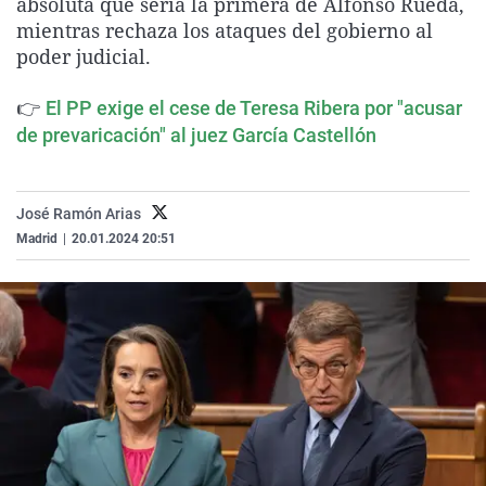
absoluta que sería la primera de Alfonso Rueda,
La rosa de los vientos
Caso
Extremadura
Virales
mientras rechaza los ataques del gobierno al
poder judicial.
Gente viajera
Retornados
Galicia
Televisión
Como el perro y el gat
Equipo de investigaci
La Rioja
Elecciones
👉
El PP exige el cese de Teresa Ribera por "acusar
Operación Viuda Negr
Navarra
de prevaricación" al juez García Castellón
País Vasco
José Ramón Arias
Madrid
|
20.01.2024 20:51