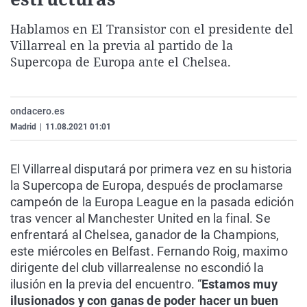
La rosa de los vientos
Caso
Extremadura
Virales
Hablamos en El Transistor con el presidente del
Gente viajera
Retornados
Galicia
Televisión
Villarreal en la previa al partido de la
Como el perro y el gat
Equipo de investigaci
La Rioja
Elecciones
Supercopa de Europa ante el Chelsea.
Operación Viuda Negr
Navarra
País Vasco
ondacero.es
Madrid
|
11.08.2021 01:01
El Villarreal disputará por primera vez en su historia
la Supercopa de Europa, después de proclamarse
campeón de la Europa League en la pasada edición
tras vencer al Manchester United en la final. Se
enfrentará al Chelsea, ganador de la Champions,
este miércoles en Belfast. Fernando Roig, maximo
dirigente del club villarrealense no escondió la
ilusión en la previa del encuentro. “
Estamos muy
ilusionados y con ganas de poder hacer un buen