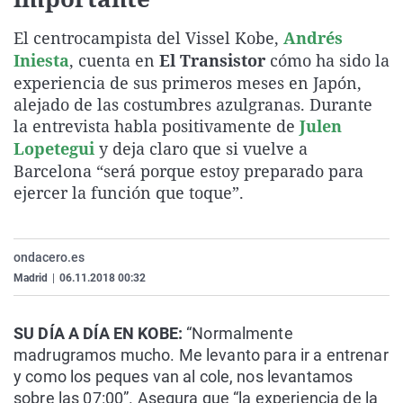
La rosa de los vientos
Caso
Extremadura
Virales
El centrocampista del Vissel Kobe,
Andrés
Gente viajera
Retornados
Galicia
Televisión
Iniesta
, cuenta en
El Transistor
cómo ha sido la
Como el perro y el gat
Equipo de investigaci
La Rioja
Elecciones
experiencia de sus primeros meses en Japón,
alejado de las costumbres azulgranas. Durante
Operación Viuda Negr
Navarra
la entrevista habla positivamente de
Julen
País Vasco
Lopetegui
y deja claro que si vuelve a
Barcelona “será porque estoy preparado para
ejercer la función que toque”.
ondacero.es
Madrid
|
06.11.2018 00:32
SU DÍA A DÍA EN KOBE:
“Normalmente
madrugramos mucho. Me levanto para ir a entrenar
y como los peques van al cole, nos levantamos
sobre las 07:00”. Asegura que “la experiencia de la