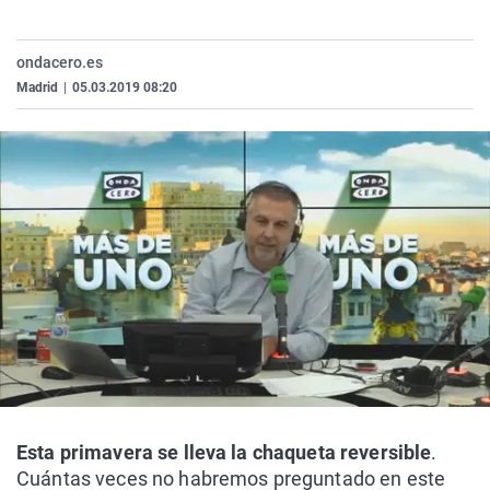
La rosa de los vientos
Caso
Extremadura
Virales
Gente viajera
Retornados
Galicia
Televisión
ondacero.es
Madrid
|
05.03.2019 08:20
Como el perro y el gat
Equipo de investigaci
La Rioja
Elecciones
Operación Viuda Negr
Navarra
País Vasco
Esta primavera se lleva la chaqueta reversible
.
Cuántas veces no habremos preguntado en este