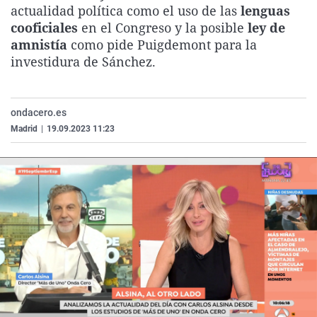
actualidad política como el uso de las
lenguas
La rosa de los vientos
Caso
Extremadura
Virales
cooficiales
en el Congreso y la posible
ley de
Gente viajera
Retornados
Galicia
Televisión
amnistía
como pide Puigdemont para la
investidura de Sánchez.
Como el perro y el gat
Equipo de investigaci
La Rioja
Elecciones
Operación Viuda Negr
Navarra
País Vasco
ondacero.es
Madrid
|
19.09.2023 11:23