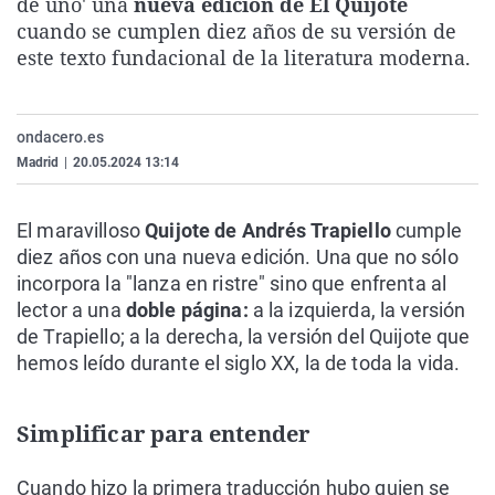
de uno' una
nueva edición de El Quijote
La rosa de los vientos
Caso
Extremadura
Virales
cuando se cumplen diez años de su versión de
este texto fundacional de la literatura moderna.
Gente viajera
Retornados
Galicia
Televisión
Como el perro y el gat
Equipo de investigaci
La Rioja
Elecciones
Operación Viuda Negr
Navarra
ondacero.es
Madrid
|
20.05.2024 13:14
País Vasco
El maravilloso
Quijote de Andrés Trapiello
cumple
diez años con una nueva edición. Una que no sólo
incorpora la "lanza en ristre" sino que enfrenta al
lector a una
doble página:
a la izquierda, la versión
de Trapiello; a la derecha, la versión del Quijote que
hemos leído durante el siglo XX, la de toda la vida.
Simplificar para entender
Cuando hizo la primera traducción hubo quien se