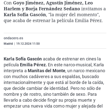
Con
Goyo Jiménez, Agustín Jiménez, Leo
La rosa de los vientos
Caso
Extremadura
Virales
Harlem y Borja Fernández Sedano
invitamos a
Gente viajera
Retornados
Galicia
Televisión
Karla Sofía Gascón
, "la mujer del momento",
que acaba de estrenar la película Emilia Pérez.
Como el perro y el gat
Equipo de investigaci
La Rioja
Elecciones
Operación Viuda Negr
Navarra
ondacero.es
País Vasco
Madrid
|
19.12.2024 11:50
Karla Sofía Gascón
acaba de estrenar en cines la
película
Emilia Pérez.
En este narco-musical, Karla
interpreta a
Manitas del Monte
, un narco mexicano
con muchos cadáveres a sus espaldas, buscado
internacionalmente y que está al borde de la caída,
que decide cambiar de identidad. Pero no sólo de
nombre y de rostro, sino también de sexo. Para
llevarlo a cabo decide fingir su propia muerte y
empezar una nueva vida como mujer y alejada del