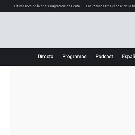
Última hora de la crisis migratoria en Ceuta
Las razones tras el cese de la f
Directo
Programas
Podcast
Espa
Más de uno
Los Perseguidos
Andalucía
Por fin
Malas decisiones
Aragón
Julia en la onda
Expedientes del más allá
Baleares
La brújula
El viaje del Guernica
Cantabria
Radioestadio
Invisibles
Cataluña
Radioestadio noche
Prohibido morirse
Comunidad de M
El colegio invisible
Esto no ha pasado
Comunitat Vale