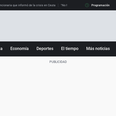
uncionaria que informó de la crisis en Ceuta
"No hay mafias, que no nos engañen": exper
Programación
ña
Economía
Deportes
El tiempo
Más noticias
Fútbol
Sociedad
Baloncesto
Mundo
Tenis
Salud
Motor
Cultura
Ciencia y Tecnología
adrid
Gastronomía
nciana
Medio ambiente