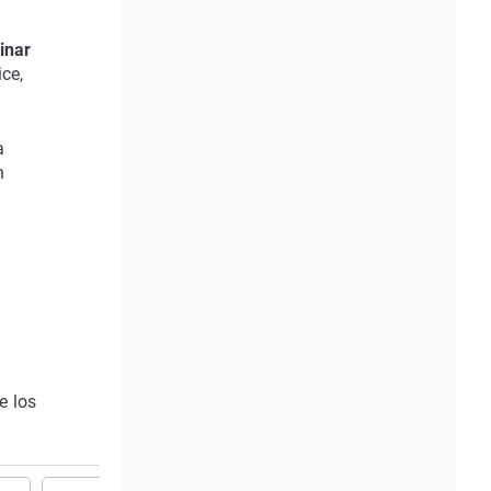
inar
ce,
a
n
e los