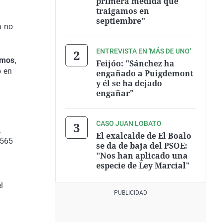
primera medida que
traigamos en
septiembre"
a no
ENTREVISTA EN 'MÁS DE UNO'
emos
,
Feijóo: "Sánchez ha
o en
engañado a Puigdemont
y él se ha dejado
engañar"
CASO JUAN LOBATO
.
El exalcalde de El Boalo
1565
se da de baja del PSOE:
"Nos han aplicado una
especie de Ley Marcial"
l