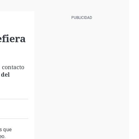
fiera
 contacto
 del
os que
eo.