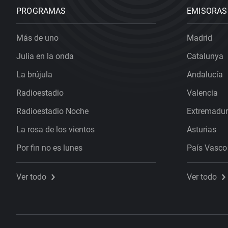
PROGRAMAS
EMISORAS
Más de uno
Madrid
Julia en la onda
Catalunya
La brújula
Andalucía
Radioestadio
Valencia
Radioestadio Noche
Extremadu
La rosa de los vientos
Asturias
Por fin no es lunes
País Vasco
Ver todo
Ver todo