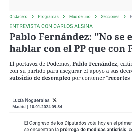
La rosa de los vientos
Caso
Extremadura
Gente viajera
Retornados
Galicia
Ondacero
Programas
Más de uno
Secciones
E
Como el perro y el
Equipo de investigación
La Rioja
ENTREVISTA CON CARLOS ALSINA
gato
Pablo Fernández: "No se e
Operación Viuda
Navarra
Negra
País Vasco
hablar con el PP que con
El portavoz de Podemos,
Pablo Fernández
, cri
con su partido para asegurar el apoyo a sus dec
subsidio de desempleo
por contener "
recortes
Lucía Noguerales
Madrid
|
10.01.2024 09:34
El Congreso de los Diputados vota hoy en el primer 
se encuentran la
prórroga de medidas anticrisis
-c