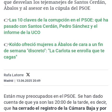
que desvelan los tejemanejes de Santos Cerdán,
La rosa de los vientos
Caso
Extremadura
Virales
Ábalos y al asesor en la cúpula del PSOE
Gente viajera
Retornados
Galicia
Televisión
👉
Las 10 claves de la corrupción en el PSOE: qué ha
Como el perro y el gat
Equipo de investigaci
La Rioja
Elecciones
pasado con Santos Cerdán, Pedro Sánchez y el
Operación Viuda Negr
Navarra
informe de la UCO
País Vasco
👉
Koldo ofreció mujeres a Ábalos de cara a un fin
de semana "discreto": "La Carlota se enrolla que te
cagas"
Rafa Latorre
Madrid
|
13.06.2025 20:49
Están muy preocupados en el PSOE. Se han dado
cuenta de que ya son las 20:00 de la tarde, es decir,
que
ha cerrado el registro de la Cámara Baja y por