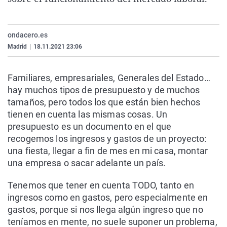
La rosa de los vientos
Caso
Extremadura
Virales
Gente viajera
Retornados
Galicia
Televisión
ondacero.es
Como el perro y el gat
Equipo de investigaci
La Rioja
Elecciones
Madrid
|
18.11.2021 23:06
Operación Viuda Negr
Navarra
Familiares, empresariales, Generales del Estado…
País Vasco
hay muchos tipos de presupuesto y de muchos
tamaños, pero todos los que están bien hechos
tienen en cuenta las mismas cosas. Un
presupuesto es un documento en el que
recogemos los ingresos y gastos de un proyecto:
una fiesta, llegar a fin de mes en mi casa, montar
una empresa o sacar adelante un país.
Tenemos que tener en cuenta TODO, tanto en
ingresos como en gastos, pero especialmente en
gastos, porque si nos llega algún ingreso que no
teníamos en mente, no suele suponer un problema,