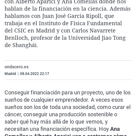
con Alberto Aparici y Ana Comellas donde nos
La rosa de los vientos
Caso
Extremadura
Virales
hablan de la financiación en la ciencia. Además
hablamos con Juan José García Ripoll, que
Gente viajera
Retornados
Galicia
Televisión
trabaja en el Instituto de Física Fundamental
Como el perro y el gat
Equipo de investigaci
La Rioja
Elecciones
del CSIC en Madrid y con Carlos Navarrete
Benlloch, profesor de la Universidad Jiao Tong
Operación Viuda Negr
Navarra
de Shanghái.
País Vasco
ondacero.es
Madrid
|
08.04.2022 22:17
Conseguir financiación para un proyecto, uno de los
sueños de cualquier emprendedor. A veces esos
sueños son los de toda una sociedad, como curar el
cáncer, conseguir una producción sostenible o
saber qué hay más allá de lo que vemos, y
necesitan una financiación específica. Hoy
Ana