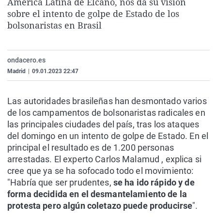
América Latina de Elcano, nos da su visión
La rosa de los vientos
Caso
Extremadura
Virales
sobre el intento de golpe de Estado de los
bolsonaristas en Brasil
Gente viajera
Retornados
Galicia
Televisión
Como el perro y el gat
Equipo de investigaci
La Rioja
Elecciones
Operación Viuda Negr
Navarra
ondacero.es
Madrid
|
09.01.2023 22:47
País Vasco
Las autoridades brasileñas han desmontado varios
de los campamentos de bolsonaristas radicales en
las principales ciudades del país, tras los ataques
del domingo en un intento de golpe de Estado. En el
principal el resultado es de 1.200 personas
arrestadas. El experto Carlos Malamud , explica si
cree que ya se ha sofocado todo el movimiento:
"Habría que ser prudentes,
se ha ido rápido y de
forma decidida en el desmantelamiento de la
protesta pero algún coletazo puede producirse
".