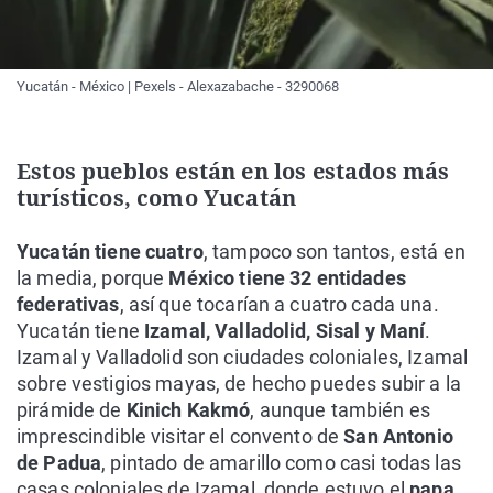
Yucatán - México | Pexels - Alexazabache - 3290068
Estos pueblos están en los estados más
turísticos, como Yucatán
Yucatán tiene cuatro
, tampoco son tantos, está en
la media, porque
México tiene 32 entidades
federativas
, así que tocarían a cuatro cada una.
Yucatán tiene
Izamal, Valladolid, Sisal y Maní
.
Izamal y Valladolid son ciudades coloniales, Izamal
sobre vestigios mayas, de hecho puedes subir a la
pirámide de
Kinich Kakmó
, aunque también es
imprescindible visitar el convento de
San Antonio
de Padua
, pintado de amarillo como casi todas las
casas coloniales de Izamal, donde estuvo el
papa