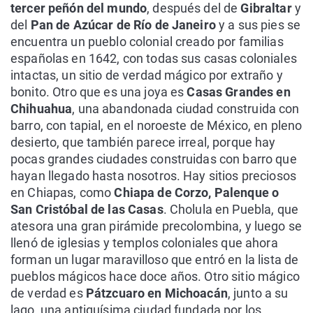
tercer peñón del mundo
, después del de
Gibraltar
y
del
Pan de Azúcar de Río de Janeiro
y a sus pies se
encuentra un pueblo colonial creado por familias
españolas en 1642, con todas sus casas coloniales
intactas, un sitio de verdad mágico por extraño y
bonito. Otro que es una joya es
Casas Grandes en
Chihuahua
, una abandonada ciudad construida con
barro, con tapial, en el noroeste de México, en pleno
desierto, que también parece irreal, porque hay
pocas grandes ciudades construidas con barro que
hayan llegado hasta nosotros. Hay sitios preciosos
en Chiapas, como
Chiapa de Corzo, Palenque o
San Cristóbal de las Casas
. Cholula en Puebla, que
atesora una gran pirámide precolombina, y luego se
llenó de iglesias y templos coloniales que ahora
forman un lugar maravilloso que entró en la lista de
pueblos mágicos hace doce años. Otro sitio mágico
de verdad es
Pátzcuaro en Michoacán
, junto a su
lago, una antiquísima ciudad fundada por los