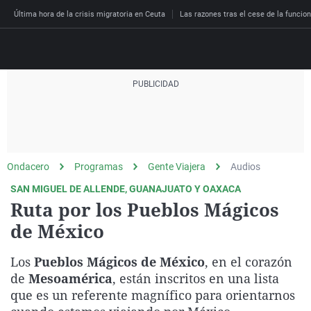
Última hora de la crisis migratoria en Ceuta
Las razones tras el cese de la funcion
Directo
Programas
Podcast
Más de uno
Los Perseguidos
Andalucía
Fútbol
Sociedad
Ondacero
Programas
Gente Viajera
Audios
España
Por fin
Malas decisiones
Aragón
Baloncesto
Mundo
SAN MIGUEL DE ALLENDE, GUANAJUATO Y OAXACA
Economía
Julia en la onda
Expedientes del más a
Baleares
Tenis
Salud
Ruta por los Pueblos Mágicos
Deportes
de México
La brújula
El viaje del Guernica
Cantabria
Motor
Cultura
El tiempo
Radioestadio
Invisibles
Cataluña
Ciencia y Tecnología
Los
Pueblos Mágicos de México
, en el corazón
Más noticias
Radioestadio noche
Prohibido morirse
Comunidad de Madrid
Gastronomía
de
Mesoamérica
, están inscritos en una lista
que es un referente magnífico para orientarnos
El colegio invisible
Esto no ha pasado
Comunitat Valenciana
Medio ambiente