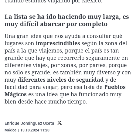
cuando estamos viajando por México.
La rosa de los vientos
Caso
Extremadura
Virales
La lista se ha ido haciendo muy larga, es
Gente viajera
Retornados
Galicia
Televisión
muy difícil abarcar por completo
Como el perro y el gat
Equipo de investigaci
La Rioja
Elecciones
Una gran idea que nos ayuda a consultar qué
Operación Viuda Negr
Navarra
lugares son
imprescindibles
según la zona del
País Vasco
país a la que viajemos, porque el país es tan
grande que hay que recorrerlo seguramente en
diferentes viajes, por zonas, por partes, porque
no sólo es grande, es también muy diverso y con
muy
diferentes niveles de seguridad
y de
facilidad para viajar, pero esa lista de
Pueblos
Mágicos
es una idea que ha funcionado muy
bien desde hace mucho tiempo.
Enrique Domínguez Uceta
México
|
13.10.2024 11:20