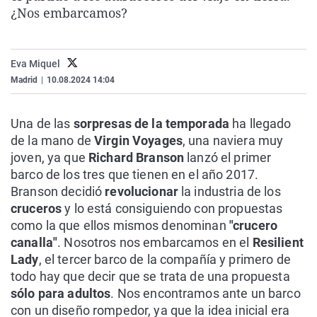
¿Nos embarcamos?
La rosa de los vientos
Caso
Extremadura
Virales
Gente viajera
Retornados
Galicia
Televisión
Como el perro y el gat
Equipo de investigaci
La Rioja
Elecciones
Eva Miquel
Madrid
|
10.08.2024 14:04
Operación Viuda Negr
Navarra
País Vasco
Una de las
sorpresas de la temporada
ha llegado
de la mano de
Virgin Voyages
, una naviera muy
joven, ya que
Richard Branson
lanzó el primer
barco de los tres que tienen en el año 2017.
Branson decidió
revolucionar
la industria de los
cruceros
y lo está consiguiendo con propuestas
como la que ellos mismos denominan
"crucero
canalla"
. Nosotros nos embarcamos en el
Resilient
Lady
, el tercer barco de la compañía y primero de
todo hay que decir que se trata de una propuesta
sólo para adultos
. Nos encontramos ante un barco
con un diseño rompedor, ya que la idea inicial era