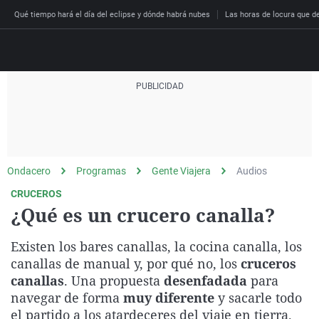
Qué tiempo hará el día del eclipse y dónde habrá nubes
Las horas de locura que dec
Directo
Programas
Podcast
Más de uno
Los Perseguidos
Andalucía
Fútbol
Sociedad
Ondacero
Programas
Gente Viajera
Audios
España
Por fin
Malas decisiones
Aragón
Baloncesto
Mundo
CRUCEROS
Economía
Julia en la onda
Expedientes del más a
Baleares
Tenis
Salud
¿Qué es un crucero canalla?
Deportes
La brújula
El viaje del Guernica
Cantabria
Motor
Cultura
Existen los bares canallas, la cocina canalla, los
El tiempo
Radioestadio
Invisibles
Cataluña
Ciencia y Tecnología
canallas de manual y, por qué no, los
cruceros
Más noticias
canallas
. Una propuesta
desenfadada
para
Radioestadio noche
Prohibido morirse
Comunidad de Madrid
Gastronomía
navegar de forma
muy diferente
y sacarle todo
El colegio invisible
Esto no ha pasado
Comunitat Valenciana
Medio ambiente
el partido a los atardeceres del viaje en tierra.