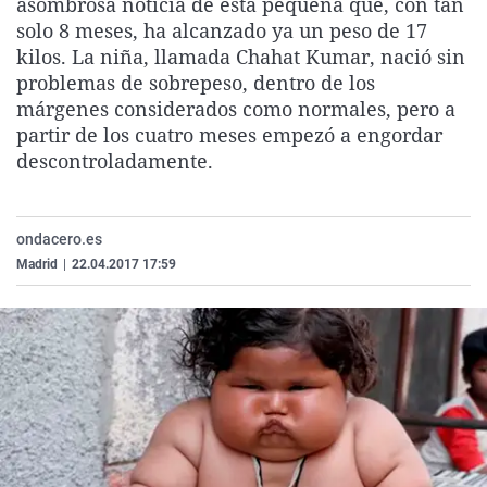
asombrosa noticia de esta pequeña que, con tan
La rosa de los vientos
Caso
Extremadura
Virales
solo 8 meses, ha alcanzado ya un peso de 17
kilos. La niña, llamada Chahat Kumar, nació sin
Gente viajera
Retornados
Galicia
Televisión
problemas de sobrepeso, dentro de los
Como el perro y el gat
Equipo de investigaci
La Rioja
Elecciones
márgenes considerados como normales, pero a
partir de los cuatro meses empezó a engordar
Operación Viuda Negr
Navarra
descontroladamente.
País Vasco
ondacero.es
Madrid
|
22.04.2017 17:59