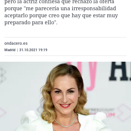
pero la actriz confiesa que rechazó la oferta
La rosa de lo
Caso
Extremadura
Virales
porque "me parecería una irresponsabilidad
aceptarlo porque creo que hay que estar muy
Gente viajera
Retornados
Galicia
Televisión
preparado para ello".
Como el perro
Equipo de inv
La Rioja
Elecciones
Operación Vi
Navarra
ondacero.es
País Vasco
Madrid
|
31.10.2021 19:19