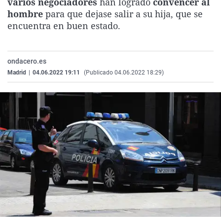
varios negociadores
han logrado
convencer al
La rosa de los vientos
Caso
Extremadura
Virales
hombre
para que dejase salir a su hija, que se
encuentra en buen estado.
Gente viajera
Retornados
Galicia
Televisión
Como el perro y el gat
Equipo de investigaci
La Rioja
Elecciones
Operación Viuda Negr
Navarra
ondacero.es
Madrid
|
04.06.2022 19:11
(Publicado 04.06.2022 18:29)
País Vasco