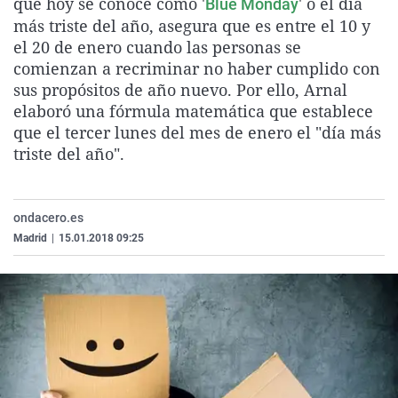
que hoy se conoce como '
' o el día
Blue Monday
La rosa de los vientos
Caso
Extremadura
Virales
más triste del año, asegura que es entre el 10 y
el 20 de enero cuando las personas se
Gente viajera
Retornados
Galicia
Televisión
comienzan a recriminar no haber cumplido con
Como el perro y el gat
Equipo de investigaci
La Rioja
Elecciones
sus propósitos de año nuevo. Por ello, Arnal
Operación Viuda Negr
Navarra
elaboró una fórmula matemática que establece
que el tercer lunes del mes de enero el "día más
País Vasco
triste del año".
ondacero.es
Madrid
|
15.01.2018 09:25