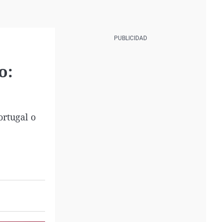
o:
ortugal o