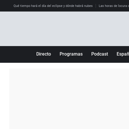
Qué tiempo hará el día del eclipse y dónde habrá nubes
Las horas de locura qu
Directo
Programas
Podcast
Espa
Más de uno
Los Perseguidos
Andalucía
Por fin
Malas decisiones
Aragón
Julia en la onda
Expedientes del más allá
Baleares
La brújula
El viaje del Guernica
Cantabria
Radioestadio
Invisibles
Cataluña
Radioestadio noche
Prohibido morirse
Comunidad de M
El colegio invisible
Esto no ha pasado
Comunitat Vale