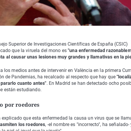
ejo Superior de Investigaciones Científicas de España (CSIC)
icado que la viruela del mono es
"una enfermedad razonable
a al causar unas lesiones muy grandes y llamativas en la pie
 a los medios antes de intervenir en València en la primera Cu
ión de Pandemias, ha recalcado al respecto que hay que
"locali
 pararlo cuanto antes"
. En Madrid se han detectado ocho posi
e están estudiando.
do por roedores
ha explicado que esta enfermedad la causa un virus que se llam
rasmiten los roedores
, -el nombre es "incorrecto", ha señalado-
 piel al igual que la viruela".