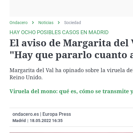
La rosa de los vientos
Caso
Extremadura
Gente viajera
Retornados
Galicia
Ondacero
Noticias
Como el perro y el
Sociedad
Equipo de investigación
La Rioja
gato
HAY OCHO POSIBLES CASOS EN MADRID
Operación Viuda
Navarra
El aviso de Margarita del 
Negra
País Vasco
"Hay que pararlo cuanto 
Margarita del Val ha opinado sobre la viruela d
Reino Unido.
Viruela del mono: qué es, cómo se transmite y
ondacero.es | Europa Press
Madrid
|
18.05.2022 16:35