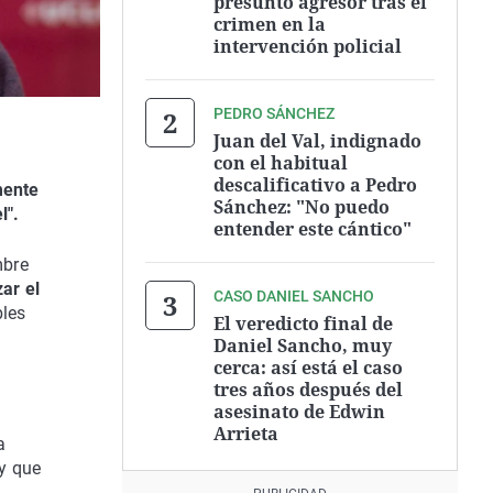
presunto agresor tras el
crimen en la
intervención policial
PEDRO SÁNCHEZ
Juan del Val, indignado
con el habitual
descalificativo a Pedro
mente
Sánchez: "No puedo
l".
entender este cántico"
mbre
zar el
CASO DANIEL SANCHO
bles
El veredicto final de
Daniel Sancho, muy
cerca: así está el caso
tres años después del
asesinato de Edwin
Arrieta
a
 y que