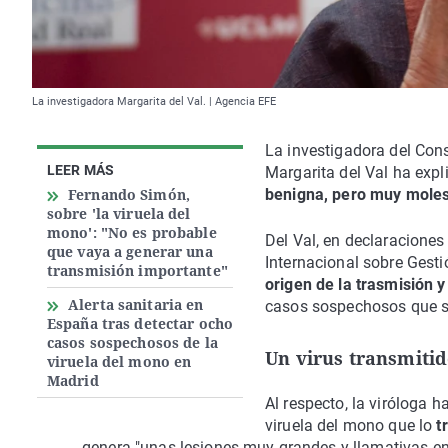
La investigadora Margarita del Val. | Agencia EFE
La investigadora del Cons
LEER MÁS
Margarita del Val ha expl
Fernando Simón,
benigna, pero muy molest
sobre 'la viruela del
mono': "No es probable
Del Val, en declaraciones
que vaya a generar una
Internacional sobre Gest
transmisión importante"
origen de la trasmisión y
Alerta sanitaria en
casos sospechosos que s
España tras detectar ocho
casos sospechosos de la
Un virus transmiti
viruela del mono en
Madrid
Al respecto, la viróloga 
viruela del mono que lo
t
genera "unas lesiones muy grandes y llamativas en la