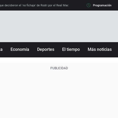
e decidieron el 'no fichaje' de Rodri por el Real Madrid y su 'sí' al Barça
Programación
La llamada de
ña
Economía
Deportes
El tiempo
Más noticias
Fútbol
Sociedad
Baloncesto
Mundo
Tenis
Salud
Motor
Cultura
Ciencia y Tecnología
adrid
Gastronomía
nciana
Medio ambiente