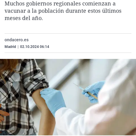
Muchos gobiernos regionales comienzan a
La rosa de los vientos
Caso
Extremadura
Virales
vacunar a la población durante estos últimos
Gente viajera
Retornados
Galicia
Televisión
meses del año.
Como el perro y el gat
Equipo de investigaci
La Rioja
Elecciones
Operación Viuda Negr
Navarra
ondacero.es
Madrid
|
02.10.2024 06:14
País Vasco