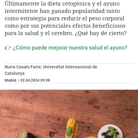
Últimamente la dieta cetogénica y el ayuno
La rosa de los vientos
Caso
Extremadura
Virales
intermitente han ganado popularidad tanto
Gente viajera
Retornados
Galicia
Televisión
como estrategia para reducir el peso corporal
como por sus potenciales efectos beneficiosos
Como el perro y el gat
Equipo de investigaci
La Rioja
Elecciones
para la salud y el cerebro. ¿Qué hay de cierto?
Operación Viuda Negr
Navarra
👉
¿Cómo puede mejorar nuestra salud el ayuno?
País Vasco
Nuria Casals Farre, Universitat Internacional de
Catalunya
Madrid
|
02.04.2024 09:38