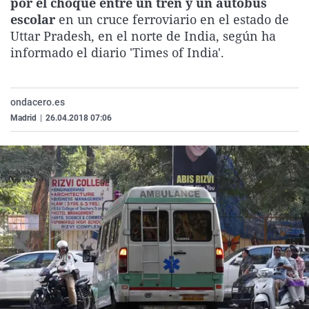
por el choque entre un tren y un autobús
La rosa de los vientos
Caso
Extremadura
Virales
escolar
en un cruce ferroviario en el estado de
Uttar Pradesh, en el norte de India, según ha
Gente viajera
Retornados
Galicia
Televisión
informado el diario 'Times of India'.
Como el perro y el gat
Equipo de investigaci
La Rioja
Elecciones
Operación Viuda Negr
Navarra
ondacero.es
País Vasco
Madrid
|
26.04.2018 07:06