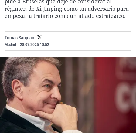
pide a Bruselas que deje de considerar al
La rosa de los vientos
Caso
Extremadura
Virales
régimen de Xi Jinping como un adversario para
empezar a tratarlo como un aliado estratégico.
Gente viajera
Retornados
Galicia
Televisión
Como el perro y el gat
Equipo de investigaci
La Rioja
Elecciones
Operación Viuda Negr
Navarra
Tomás Sanjuán
Madrid
|
28.07.2025 10:52
País Vasco