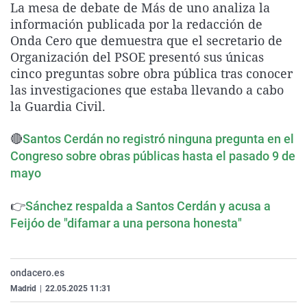
La mesa de debate de Más de uno analiza la
La rosa de los vientos
Caso
Extremadura
Virales
información publicada por la redacción de
Gente viajera
Retornados
Galicia
Televisión
Onda Cero que demuestra que el secretario de
Organización del PSOE presentó sus únicas
Como el perro y el gat
Equipo de investigaci
La Rioja
Elecciones
cinco preguntas sobre obra pública tras conocer
Operación Viuda Negr
Navarra
las investigaciones que estaba llevando a cabo
la Guardia Civil.
País Vasco
🔴
Santos Cerdán no registró ninguna pregunta en el
Congreso sobre obras públicas hasta el pasado 9 de
mayo
👉
Sánchez respalda a Santos Cerdán y acusa a
Feijóo de "difamar a una persona honesta"
ondacero.es
Madrid
|
22.05.2025 11:31