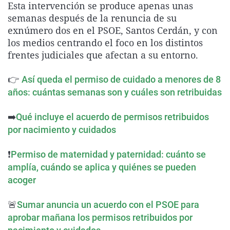
Esta intervención se produce apenas unas
La rosa de los vientos
Caso
Extremadura
Virales
semanas después de la renuncia de su
Gente viajera
Retornados
Galicia
Televisión
exnúmero dos en el PSOE, Santos Cerdán, y con
los medios centrando el foco en los distintos
Como el perro y el gat
Equipo de investigaci
La Rioja
Elecciones
frentes judiciales que afectan a su entorno.
Operación Viuda Negr
Navarra
👉
Así queda el permiso de cuidado a menores de 8
País Vasco
años: cuántas semanas son y cuáles son retribuidas
➡️
Qué incluye el acuerdo de permisos retribuidos
por nacimiento y cuidados
❗
Permiso de maternidad y paternidad: cuánto se
amplía, cuándo se aplica y quiénes se pueden
acoger
🚨
Sumar anuncia un acuerdo con el PSOE para
aprobar mañana los permisos retribuidos por