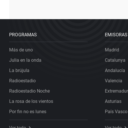
PROGRAMAS
EMISORAS
Más de uno
Madrid
Julia en la onda
Catalunya
La brújula
Andalucía
Radioestadio
Valencia
Radioestadio Noche
Extremadu
La rosa de los vientos
Asturias
Por fin no es lunes
País Vasco
Ver todo
Ver todo