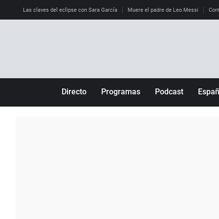
Las claves del eclipse con Sara García
Muere el padre de Leo Messi
Cont
Directo
Programas
Podcast
Espa
Más de uno
Los Perseguidos
Andalucía
Por fin
Malas decisiones
Aragón
Julia en la onda
Expedientes del más allá
Baleares
La brújula
El viaje del Guernica
Cantabria
Radioestadio
Invisibles
Cataluña
Radioestadio noche
Prohibido morirse
Comunidad de M
El colegio invisible
Esto no ha pasado
Comunitat Vale