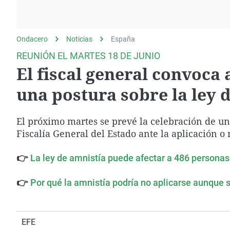
La rosa de los vientos
Caso
Extremadura
Gente viajera
Retornados
Galicia
Ondacero
Noticias
Como el perro y el
España
Equipo de investigación
La Rioja
gato
REUNIÓN EL MARTES 18 DE JUNIO
Operación Viuda
Navarra
El fiscal general convoca a
Negra
País Vasco
una postura sobre la ley 
El próximo martes se prevé la celebración de una
Fiscalía General del Estado ante la aplicación o 
👉
La ley de amnistía puede afectar a 486 personas
👉
Por qué la amnistía podría no aplicarse aunque 
EFE