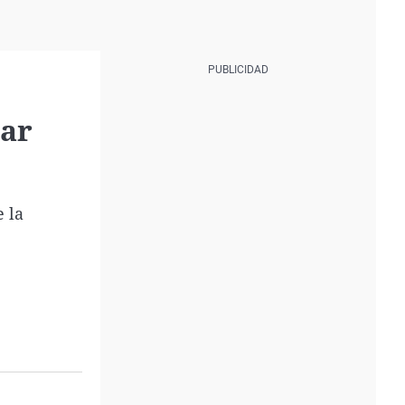
jar
e la