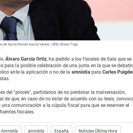
cas de Sarria Román García Varela. | EFE/ Eliseo Trigo
do,
Álvaro García Ortiz
, ha pedido a los fiscales de Sala que se
s para la posible celebración de una junta en la que se debatir
blico ante la aplicación o no de la
amnistía
para
Carles Puigd
stas.
es del "procés", partidarios de no perdonar la malversación,
eral de que, en caso de no estar de acuerdo con su tesis, convoc
rá una comunicación a la cúpula fiscal para que se reserven el
fuentes fiscales.
e Amnistía
amnistía
España
Noticias Última Hora