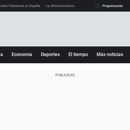
roles fronterizos en España
La diferencia entre observar el eclipse al 99% y al 100%
Programación
ña
Economía
Deportes
El tiempo
Más noticias
Fútbol
Sociedad
Baloncesto
Mundo
Tenis
Salud
Motor
Cultura
Ciencia y Tecnología
adrid
Gastronomía
nciana
Medio ambiente