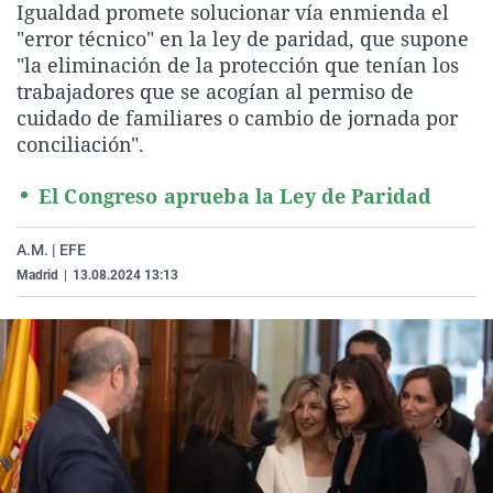
Igualdad promete solucionar vía enmienda el
La rosa de los vientos
Caso
Extremadura
Virales
"error técnico" en la ley de paridad, que supone
Gente viajera
Retornados
Galicia
Televisión
"la eliminación de la protección que tenían los
trabajadores que se acogían al permiso de
Como el perro y el gat
Equipo de investigaci
La Rioja
Elecciones
cuidado de familiares o cambio de jornada por
Operación Viuda Negr
Navarra
conciliación".
País Vasco
El Congreso aprueba la Ley de Paridad
A.M. | EFE
Madrid
|
13.08.2024 13:13