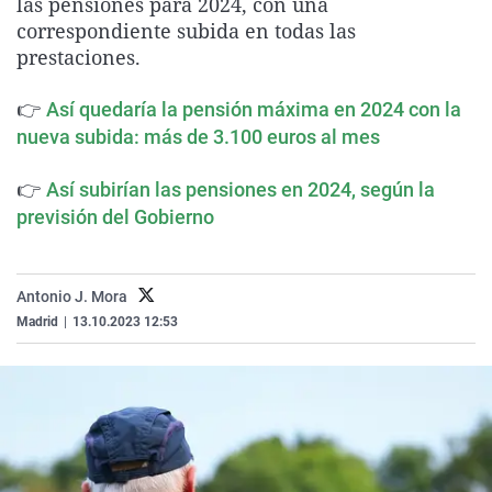
las pensiones para 2024, con una
La rosa de los vientos
Caso
Extremadura
Virales
correspondiente subida en todas las
prestaciones.
Gente viajera
Retornados
Galicia
Televisión
Como el perro y el gat
Equipo de investigaci
La Rioja
Elecciones
👉
Así quedaría la pensión máxima en 2024 con la
Operación Viuda Negr
Navarra
nueva subida: más de 3.100 euros al mes
País Vasco
👉
Así subirían las pensiones en 2024, según la
previsión del Gobierno
Antonio J. Mora
Madrid
|
13.10.2023 12:53