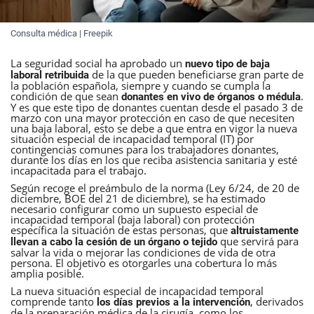
Consulta médica | Freepik
La seguridad social ha aprobado un
nuevo tipo de baja
de la que pueden beneficiarse gran parte de
laboral retribuida
la población española, siempre y cuando se cumpla la
condición de que sean
.
donantes en vivo de órganos o médula
Y es que este tipo de donantes cuentan desde el pasado 3 de
marzo con una mayor protección en caso de que necesiten
una baja laboral, esto se debe a que entra en vigor la nueva
situación especial de incapacidad temporal (IT) por
contingencias comunes para los trabajadores donantes,
durante los días en los que reciba asistencia sanitaria y esté
incapacitada para el trabajo.
Según recoge el preámbulo de la norma (Ley 6/24, de 20 de
diciembre, BOE del 21 de diciembre), se ha estimado
necesario configurar como un supuesto especial de
incapacidad temporal (baja laboral) con protección
específica la situación de estas personas, que
altruistamente
que servirá para
llevan a cabo la cesión de un órgano o tejido
salvar la vida o mejorar las condiciones de vida de otra
persona. El objetivo es otorgarles una cobertura lo más
amplia posible.
La nueva situación especial de incapacidad temporal
comprende tanto
, derivados
los días previos a la intervención
de la preparación médica de la cirugía, como los