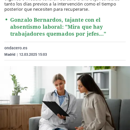
tanto los días previos a la intervención como el tiempo
La rosa de los vientos
Caso
Extremadura
Virales
posterior que necesiten para recuperarse.
Gente viajera
Retornados
Galicia
Televisión
Gonzalo Bernardos, tajante con el
Como el perro y el gat
Equipo de investigaci
La Rioja
Elecciones
absentismo laboral: "Mira que hay
trabajadores quemados por jefes..."
Operación Viuda Negr
Navarra
País Vasco
ondacero.es
Madrid
|
12.03.2025 15:03