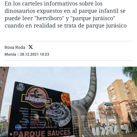
En los carteles informativos sobre los
La rosa de los vientos
Caso
Extremadura
Virales
dinosaurios expuestos en al parque infantil se
Gente viajera
Retornados
Galicia
Televisión
puede leer "hervíboro" y "parque juráisco"
cuando en realidad se trata de parque jurásico
Como el perro y el gat
Equipo de investigaci
La Rioja
Elecciones
Operación Viuda Negr
Navarra
Rosa Roda
País Vasco
Murcia
|
28.12.2021 10:23