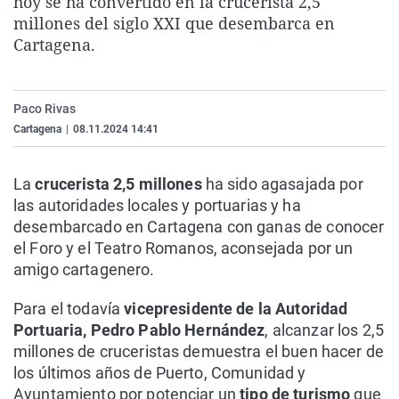
hoy se ha convertido en la crucerista 2,5
La rosa de los vientos
Caso
Extremadura
Virales
millones del siglo XXI que desembarca en
Cartagena.
Gente viajera
Retornados
Galicia
Televisión
Como el perro y el gat
Equipo de investigaci
La Rioja
Elecciones
Operación Viuda Negr
Navarra
Paco Rivas
Cartagena
|
08.11.2024 14:41
País Vasco
La
crucerista 2,5 millones
ha sido agasajada por
las autoridades locales y portuarias y ha
desembarcado en Cartagena con ganas de conocer
el Foro y el Teatro Romanos, aconsejada por un
amigo cartagenero.
Para el todavía
vicepresidente de la Autoridad
Portuaria, Pedro Pablo Hernández
, alcanzar los 2,5
millones de cruceristas demuestra el buen hacer de
los últimos años de Puerto, Comunidad y
Ayuntamiento por potenciar un
tipo de turismo
que