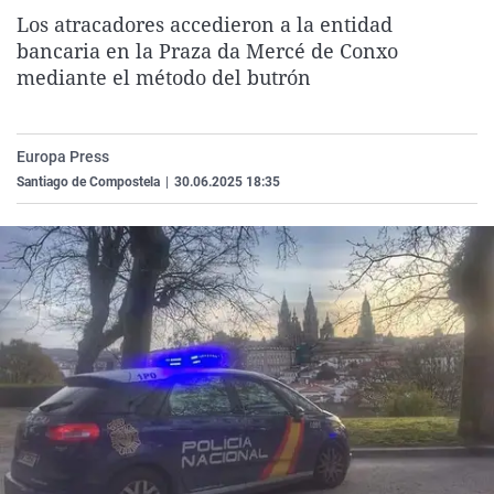
La rosa de los vientos
Caso
Extremadura
Virales
Los atracadores accedieron a la entidad
bancaria en la Praza da Mercé de Conxo
Gente viajera
Retornados
Galicia
Televisión
mediante el método del butrón
Como el perro y el gat
Equipo de investigaci
La Rioja
Elecciones
Operación Viuda Negr
Navarra
Europa Press
País Vasco
Santiago de Compostela
|
30.06.2025 18:35