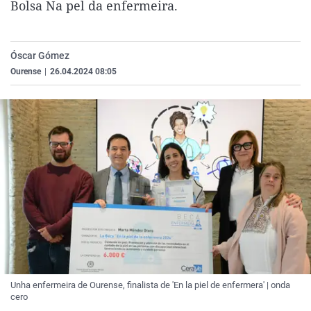
Bolsa Na pel da enfermeira.
La rosa de los vientos
Caso
Extremadura
Virales
Gente viajera
Retornados
Galicia
Televisión
Óscar Gómez
Como el perro y el gat
Equipo de investigaci
La Rioja
Elecciones
Ourense
|
26.04.2024 08:05
Operación Viuda Negr
Navarra
País Vasco
Unha enfermeira de Ourense, finalista de 'En la piel de enfermera' | onda
cero