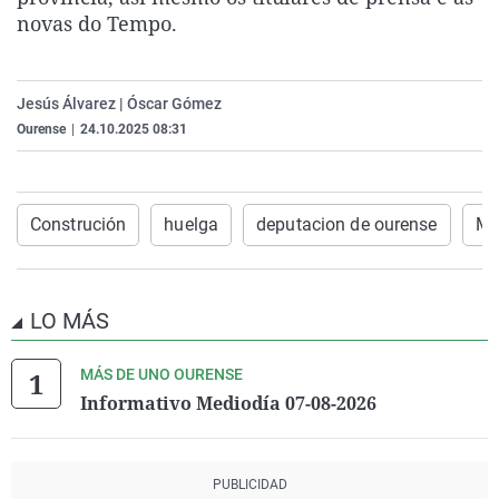
La rosa de los vientos
Caso
Extremadura
Virales
novas do Tempo.
Gente viajera
Retornados
Galicia
Televisión
Como el perro y el gat
Equipo de investigaci
La Rioja
Elecciones
Jesús Álvarez | Óscar Gómez
Ourense
|
24.10.2025 08:31
Operación Viuda Negr
Navarra
País Vasco
Construción
huelga
deputacion de ourense
Ma
LO MÁS
MÁS DE UNO OURENSE
Informativo Mediodía 07-08-2026