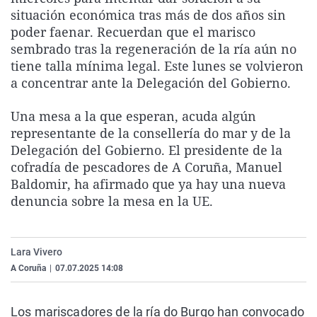
La rosa de los vientos
Caso
Extremadura
Virales
situación económica tras más de dos años sin
poder faenar. Recuerdan que el marisco
Gente viajera
Retornados
Galicia
Televisión
sembrado tras la regeneración de la ría aún no
Como el perro y el gat
Equipo de investigaci
La Rioja
Elecciones
tiene talla mínima legal. Este lunes se volvieron
a concentrar ante la Delegación del Gobierno.
Operación Viuda Negr
Navarra
País Vasco
Una mesa a la que esperan, acuda algún
representante de la consellería do mar y de la
Delegación del Gobierno. El presidente de la
cofradía de pescadores de A Coruña, Manuel
Baldomir, ha afirmado que ya hay una nueva
denuncia sobre la mesa en la UE.
Lara Vivero
A Coruña
|
07.07.2025 14:08
Los mariscadores de la ría do Burgo han convocado