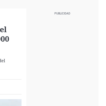
el
000
del