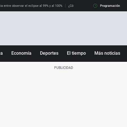
ia entre observar el eclipse al 99% y al 100%
¿Cómo es llegar a Italia con controles fro
Programación
ña
Economía
Deportes
El tiempo
Más noticias
Fútbol
Sociedad
Baloncesto
Mundo
Tenis
Salud
Motor
Cultura
Ciencia y Tecnología
adrid
Gastronomía
nciana
Medio ambiente