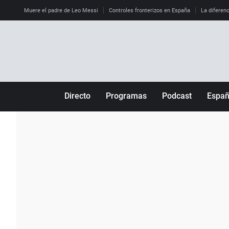
Muere el padre de Leo Messi
Controles fronterizos en España
La diferenc
Directo
Programas
Podcast
Espa
Más de uno
Los Perseguidos
Andalucía
Por fin
Malas decisiones
Aragón
Julia en la onda
Expedientes del más allá
Baleares
La brújula
El viaje del Guernica
Cantabria
Radioestadio
Invisibles
Cataluña
Radioestadio noche
Prohibido morirse
Comunidad de M
El colegio invisible
Esto no ha pasado
Comunitat Vale