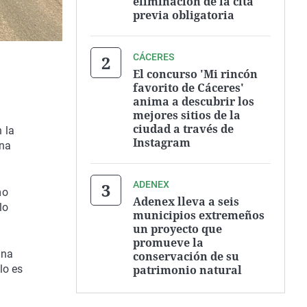
eliminación de la cita
previa obligatoria
CÁCERES
El concurso 'Mi rincón
favorito de Cáceres'
anima a descubrir los
mejores sitios de la
ciudad a través de
 la
Instagram
ana
ADENEX
mo
Adenex lleva a seis
lo
municipios extremeños
un proyecto que
promueve la
una
conservación de su
patrimonio natural
lo es