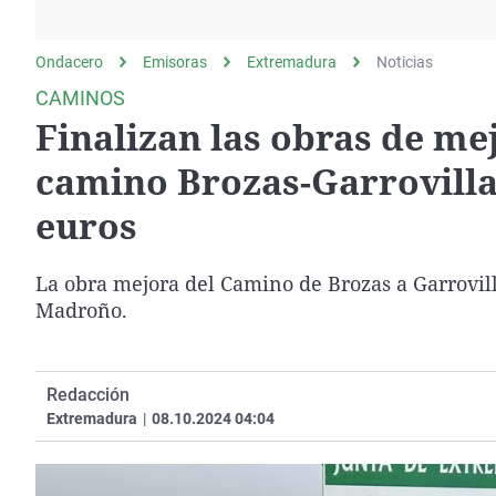
La rosa de los vientos
Caso
Extremadura
Gente viajera
Retornados
Galicia
Ondacero
Emisoras
Extremadura
Noticias
Como el perro y el
Equipo de investigación
La Rioja
CAMINOS
gato
Finalizan las obras de mej
Operación Viuda
Navarra
Negra
País Vasco
camino Brozas-Garrovilla
euros
La obra mejora del Camino de Brozas a Garrovil
Madroño.
Redacción
Extremadura
|
08.10.2024 04:04