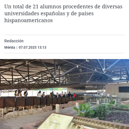
La rosa de los vientos
Caso
Extremadura
Virales
Un total de 21 alumnos procedentes de diversas
universidades españolas y de países
Gente viajera
Retornados
Galicia
Televisión
hispanoamericanos
Como el perro y el gat
Equipo de investigaci
La Rioja
Elecciones
Operación Viuda Negr
Navarra
Redacción
País Vasco
Mérida
|
07.07.2025 13:13