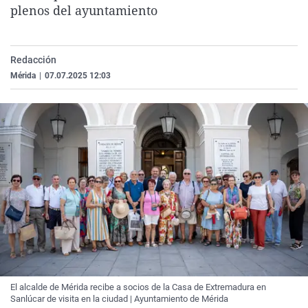
plenos del ayuntamiento
La rosa de los vientos
Caso
Extremadura
Virales
Gente viajera
Retornados
Galicia
Televisión
Como el perro y el gat
Equipo de investigaci
La Rioja
Elecciones
Redacción
Mérida
|
07.07.2025 12:03
Operación Viuda Negr
Navarra
País Vasco
El alcalde de Mérida recibe a socios de la Casa de Extremadura en
Sanlúcar de visita en la ciudad | Ayuntamiento de Mérida