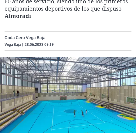
60 años de servicio, siendo uno de los primeros
La rosa de los vientos
Caso
Extremadura
Virales
equipamientos deportivos de los que dispuso
Almoradí
Gente viajera
Retornados
Galicia
Televisión
Como el perro y el gat
Equipo de investigaci
La Rioja
Elecciones
Operación Viuda Negr
Navarra
Onda Cero Vega Baja
Vega Baja
|
28.06.2023 09:19
País Vasco