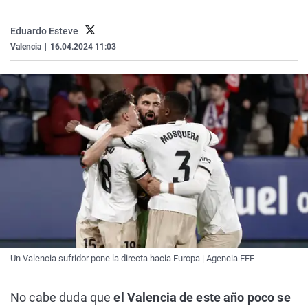
La rosa de los vientos
Caso
Extremadura
Virales
Eduardo Esteve
Gente viajera
Retornados
Galicia
Televisión
Valencia
|
16.04.2024 11:03
Como el perro y el gat
Equipo de investigaci
La Rioja
Elecciones
Operación Viuda Negr
Navarra
País Vasco
Un Valencia sufridor pone la directa hacia Europa | Agencia EFE
No cabe duda que
el Valencia de este año poco se