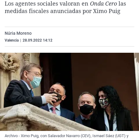
Los agentes sociales valoran en
Onda Cero
las
La rosa de los vientos
Caso
Extremadura
Virales
medidas fiscales anunciadas por Ximo Puig
Gente viajera
Retornados
Galicia
Televisión
Como el perro y el gat
Equipo de investigaci
La Rioja
Elecciones
Núria Moreno
Operación Viuda Negr
Navarra
Valencia
|
28.09.2022 14:12
País Vasco
Archivo - Ximo Puig, con Salavador Navarro (CEV), Ismael Sáez (UGT) y