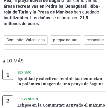
Pea
, la
playa fluvial de Bugarra
, así como varias
áreas recreativas en Pedralba, Benaguasil, Riba-
roja de Túria y la Presa de Manises
han quedado
inutilizables
. Los
daños
se estiman en
21,5
millones de euros
.
Comunitat Valenciana
parque natural
reconstrucc
LO MÁS
SEXISMO
Igualdad y colectivos feministas denuncian
la polémica imagen de una penya de Sagunt
PREVENCIÓN
Eclipse en la Comunitat: Activado el máximo