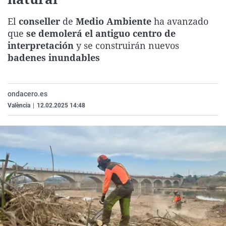
La rosa de los vientos
Caso
Extremadura
Virales
El
conseller
de
Medio Ambiente
ha avanzado
Gente viajera
Retornados
Galicia
Televisión
que
se demolerá el antiguo centro de
Como el perro y el gat
Equipo de investigaci
La Rioja
Elecciones
interpretación
y se construirán nuevos
badenes inundables
Operación Viuda Negr
Navarra
País Vasco
ondacero.es
València
|
12.02.2025 14:48